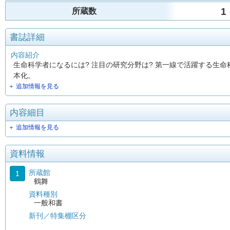
1
所蔵数
書誌詳細
内容紹介
生命科学者になるには? 注目の研究分野は? 第一線で活躍する生
本化。
＋ 追加情報を見る
内容細目
＋ 追加情報を見る
資料情報
所蔵館
1
鶴舞
資料種別
一般和書
新刊／特集棚区分