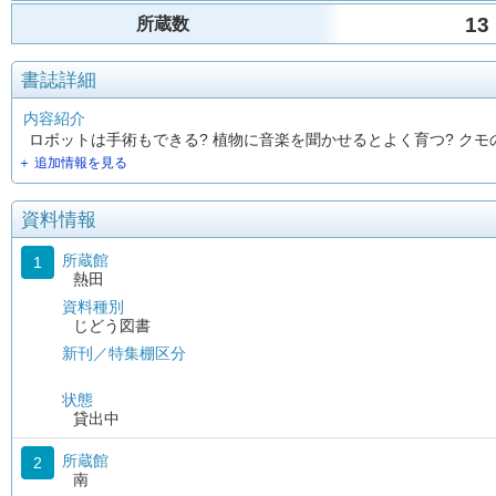
13
所蔵数
書誌詳細
内容紹介
ロボットは手術もできる? 植物に音楽を聞かせるとよく育つ? ク
＋ 追加情報を見る
資料情報
所蔵館
1
熱田
資料種別
じどう図書
新刊／特集棚区分
状態
貸出中
所蔵館
2
南