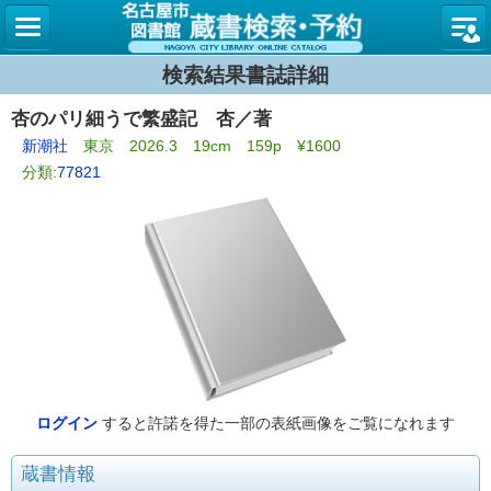
名古屋
検索結果書誌詳細
杏のパリ細うで繁盛記 杏／著
新潮社
東京 2026.3 19cm 159p ¥1600
分類:
77821
ログイン
すると許諾を得た一部の表紙画像をご覧になれます
蔵書情報