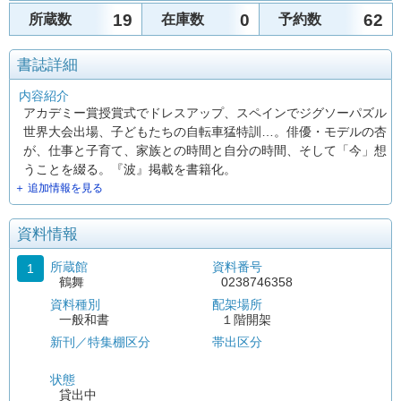
19
0
62
所蔵数
在庫数
予約数
書誌詳細
内容紹介
アカデミー賞授賞式でドレスアップ、スペインでジグソーパズル
世界大会出場、子どもたちの自転車猛特訓…。俳優・モデルの杏
が、仕事と子育て、家族との時間と自分の時間、そして「今」想
うことを綴る。『波』掲載を書籍化。
＋ 追加情報を見る
資料情報
所蔵館
資料番号
1
鶴舞
0238746358
資料種別
配架場所
一般和書
１階開架
新刊／特集棚区分
帯出区分
状態
貸出中