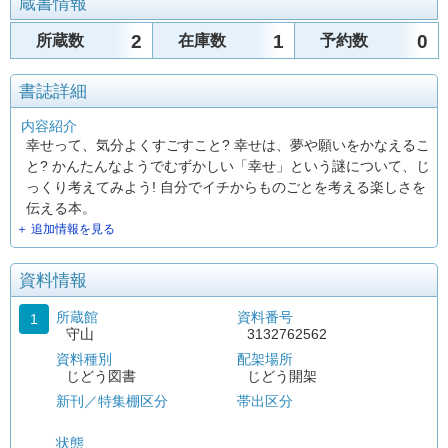
蔵書情報
2
1
0
所蔵数
在庫数
予約数
書誌詳細
内容紹介
幸せって、気分よくすごすこと? 幸せは、夢や願いをかなえるこ
と? かんたんなようでむずかしい「幸せ」という謎について、じ
っくり考えてみよう! 自分でイチからものごとを考える楽しさを
伝える本。
＋ 追加情報を見る
資料情報
所蔵館
資料番号
1
守山
3132762562
資料種別
配架場所
じどう図書
じどう開架
新刊／特集棚区分
帯出区分
状態