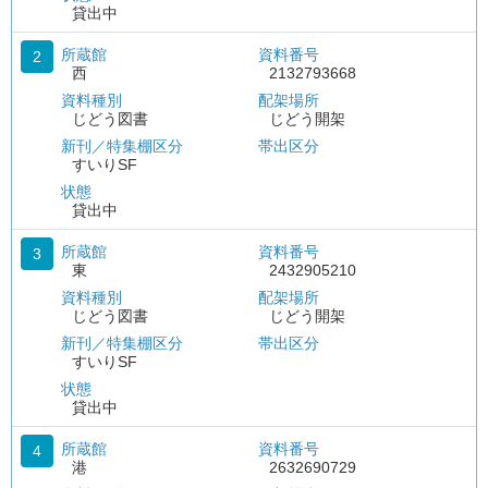
貸出中
所蔵館
資料番号
2
西
2132793668
資料種別
配架場所
じどう図書
じどう開架
新刊／特集棚区分
帯出区分
すいりSF
状態
貸出中
所蔵館
資料番号
3
東
2432905210
資料種別
配架場所
じどう図書
じどう開架
新刊／特集棚区分
帯出区分
すいりSF
状態
貸出中
所蔵館
資料番号
4
港
2632690729