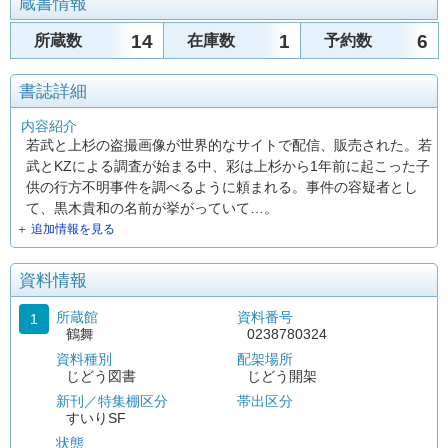
蔵書情報
14
1
6
所蔵数
在庫数
予約数
書誌詳細
内容紹介
若武と上杉の盗撮画像が世界的なサイトで配信、販売された。若
武とKZによる調査が始まる中、彩は上杉から1年前に起こった子
供の行方不明事件を調べるように頼まれる。事件の容疑者とし
て、黒木貴和の名前が挙がっていて…。
＋ 追加情報を見る
資料情報
所蔵館
資料番号
1
鶴舞
0238780324
資料種別
配架場所
じどう図書
じどう開架
新刊／特集棚区分
帯出区分
すいりSF
状態