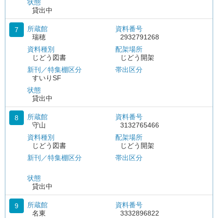
状態
貸出中
所蔵館
資料番号
7
瑞穂
2932791268
資料種別
配架場所
じどう図書
じどう開架
新刊／特集棚区分
帯出区分
すいりSF
状態
貸出中
所蔵館
資料番号
8
守山
3132765466
資料種別
配架場所
じどう図書
じどう開架
新刊／特集棚区分
帯出区分
状態
貸出中
所蔵館
資料番号
9
名東
3332896822