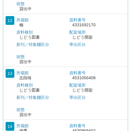
状態
貸出中
所蔵館
資料番号
12
楠
4331692170
資料種別
配架場所
じどう図書
じどう開架
新刊／特集棚区分
帯出区分
状態
貸出中
所蔵館
資料番号
13
志段味
4531056408
資料種別
配架場所
じどう図書
じどう開架
新刊／特集棚区分
帯出区分
状態
貸出中
所蔵館
資料番号
14
徳重
4630969402