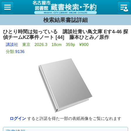
名古屋
検索結果書誌詳細
ひとり時間は知っている 講談社青い鳥文庫 Eす4-46 探
偵チームKZ事件ノート [44] 藤本ひとみ／原作
講談社
東京 2026.3 18cm 359p ¥900
分類:
9136
ログイン
すると許諾を得た一部の表紙画像をご覧になれます