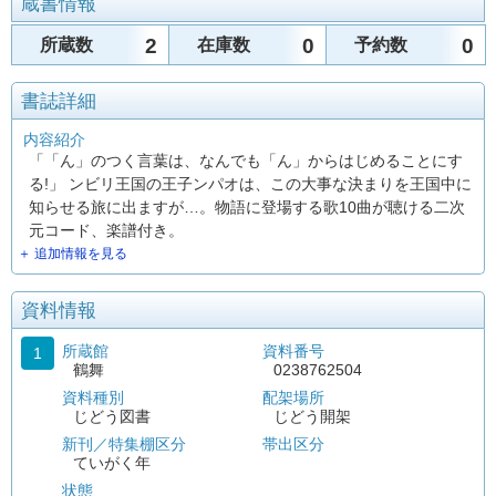
蔵書情報
2
0
0
所蔵数
在庫数
予約数
書誌詳細
内容紹介
「「ん」のつく言葉は、なんでも「ん」からはじめることにす
る!」 ンビリ王国の王子ンパオは、この大事な決まりを王国中に
知らせる旅に出ますが…。物語に登場する歌10曲が聴ける二次
元コード、楽譜付き。
＋ 追加情報を見る
資料情報
所蔵館
資料番号
1
鶴舞
0238762504
資料種別
配架場所
じどう図書
じどう開架
新刊／特集棚区分
帯出区分
ていがく年
状態