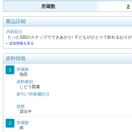
2
所蔵数
書誌詳細
内容紹介
たった5回のステップでできあがり! 子どもがひとりで折れるお
＋ 追加情報を見る
資料情報
所蔵館
1
熱田
資料種別
じどう図書
新刊／特集棚区分
状態
貸出中
所蔵館
2
南