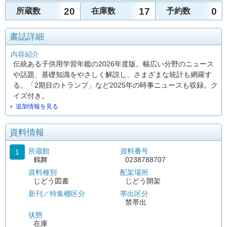
20
17
0
所蔵数
在庫数
予約数
書誌詳細
内容紹介
伝統ある子供用学習年鑑の2026年度版。幅広い分野のニュース
や話題、基礎知識をやさしく解説し、さまざまな統計も網羅す
る。「2期目のトランプ」など2025年の時事ニュースも収録。ク
イズ付き。
＋ 追加情報を見る
資料情報
所蔵館
資料番号
1
鶴舞
0238788707
資料種別
配架場所
じどう図書
じどう開架
新刊／特集棚区分
帯出区分
禁帯出
状態
在庫