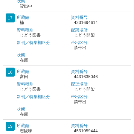
状態
貸出中
所蔵館
資料番号
17
楠
4331694614
資料種別
配架場所
じどう図書
じどう開架
新刊／特集棚区分
帯出区分
禁帯出
状態
在庫
所蔵館
資料番号
18
富田
4431635046
資料種別
配架場所
じどう図書
じどう開架
新刊／特集棚区分
帯出区分
禁帯出
状態
在庫
所蔵館
資料番号
19
志段味
4531059444