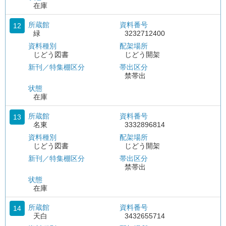
在庫
所蔵館
資料番号
12
緑
3232712400
資料種別
配架場所
じどう図書
じどう開架
新刊／特集棚区分
帯出区分
禁帯出
状態
在庫
所蔵館
資料番号
13
名東
3332896814
資料種別
配架場所
じどう図書
じどう開架
新刊／特集棚区分
帯出区分
禁帯出
状態
在庫
所蔵館
資料番号
14
天白
3432655714