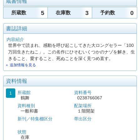
蔵書情報
5
3
0
所蔵数
在庫数
予約数
書誌詳細
内容紹介
世界中で読まれ、感動を呼び起こしてきた大ロングセラー「100
万回生きたねこ」。この名作にひそむいくつかのナゾを解き、生
きること、愛すること、死ぬことを深く見つめ直す。
＋ 追加情報を見る
資料情報
所蔵館
資料番号
1
鶴舞
0238766067
資料種別
配架場所
一般和書
１階開架
新刊／特集棚区分
帯出区分
状態
在庫