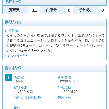
蔵書情報
11
8
0
所蔵数
在庫数
予約数
書誌詳細
内容紹介
くらしのさまざまな場面で活躍するロボット。生成型AIによって
進化するコミュニケーションロボットを紹介する。ロボットの動
画視聴用QRコード、コピーして使えるワークシートと同シート
のダウンロードサービス付き。
＋ 追加情報を見る
資料情報
所蔵館
資料番号
1
鶴舞
0238747786
資料種別
配架場所
じどう図書
じどう開架
新刊／特集棚区分
帯出区分
状態