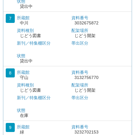
状態
貸出中
所蔵館
資料番号
7
中川
3032675872
資料種別
配架場所
じどう図書
じどう開架
新刊／特集棚区分
帯出区分
状態
貸出中
所蔵館
資料番号
8
守山
3132756770
資料種別
配架場所
じどう図書
じどう開架
新刊／特集棚区分
帯出区分
状態
在庫
所蔵館
資料番号
9
緑
3232702153