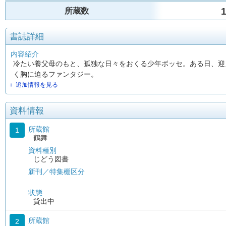
所蔵数
書誌詳細
内容紹介
冷たい養父母のもと、孤独な日々をおくる少年ボッセ。ある日、迎
く胸に迫るファンタジー。
＋ 追加情報を見る
資料情報
所蔵館
1
鶴舞
資料種別
じどう図書
新刊／特集棚区分
状態
貸出中
所蔵館
2