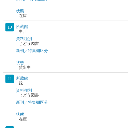
状態
在庫
所蔵館
10
中川
資料種別
じどう図書
新刊／特集棚区分
状態
貸出中
所蔵館
11
緑
資料種別
じどう図書
新刊／特集棚区分
状態
在庫