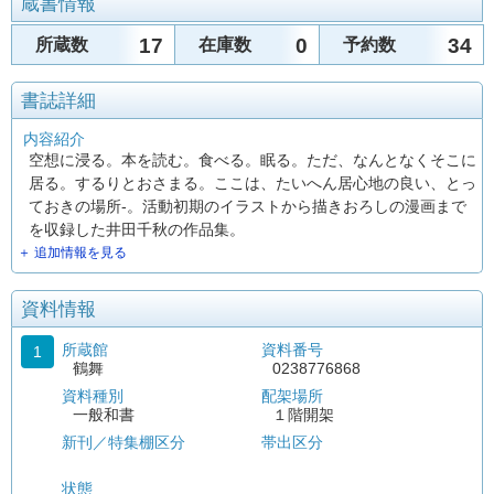
蔵書情報
17
0
34
所蔵数
在庫数
予約数
書誌詳細
内容紹介
空想に浸る。本を読む。食べる。眠る。ただ、なんとなくそこに
居る。するりとおさまる。ここは、たいへん居心地の良い、とっ
ておきの場所-。活動初期のイラストから描きおろしの漫画まで
を収録した井田千秋の作品集。
＋ 追加情報を見る
資料情報
所蔵館
資料番号
1
鶴舞
0238776868
資料種別
配架場所
一般和書
１階開架
新刊／特集棚区分
帯出区分
状態