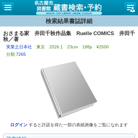
名古屋
検索結果書誌詳細
おさまる家 井田千秋作品集 Ruelle COMICS 井田千
秋／著
実業之日本社
東京 2026.1 23cm 188p ¥2500
分類:
7265
ログイン
すると許諾を得た一部の表紙画像をご覧になれます