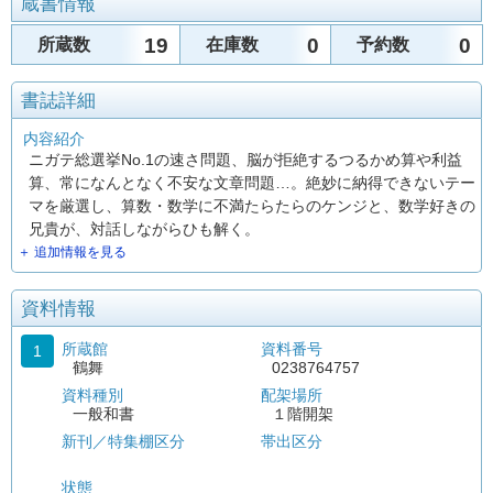
蔵書情報
19
0
0
所蔵数
在庫数
予約数
書誌詳細
内容紹介
ニガテ総選挙No.1の速さ問題、脳が拒絶するつるかめ算や利益
算、常になんとなく不安な文章問題…。絶妙に納得できないテー
マを厳選し、算数・数学に不満たらたらのケンジと、数学好きの
兄貴が、対話しながらひも解く。
＋ 追加情報を見る
資料情報
所蔵館
資料番号
1
鶴舞
0238764757
資料種別
配架場所
一般和書
１階開架
新刊／特集棚区分
帯出区分
状態