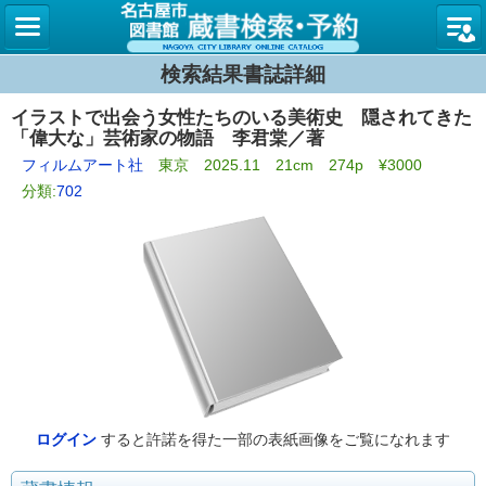
名古屋
検索結果書誌詳細
イラストで出会う女性たちのいる美術史 隠されてきた
「偉大な」芸術家の物語 李君棠／著
フィルムアート社
東京 2025.11 21cm 274p ¥3000
分類:
702
ログイン
すると許諾を得た一部の表紙画像をご覧になれます