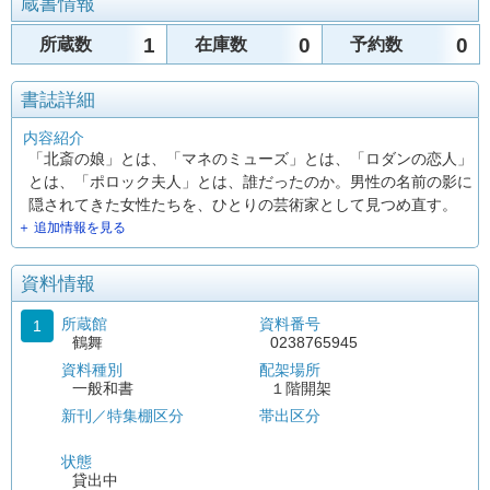
蔵書情報
1
0
0
所蔵数
在庫数
予約数
書誌詳細
内容紹介
「北斎の娘」とは、「マネのミューズ」とは、「ロダンの恋人」
とは、「ポロック夫人」とは、誰だったのか。男性の名前の影に
隠されてきた女性たちを、ひとりの芸術家として見つめ直す。
＋ 追加情報を見る
資料情報
所蔵館
資料番号
1
鶴舞
0238765945
資料種別
配架場所
一般和書
１階開架
新刊／特集棚区分
帯出区分
状態
貸出中