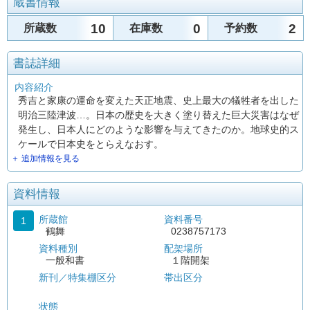
蔵書情報
10
0
2
所蔵数
在庫数
予約数
書誌詳細
内容紹介
秀吉と家康の運命を変えた天正地震、史上最大の犠牲者を出した
明治三陸津波…。日本の歴史を大きく塗り替えた巨大災害はなぜ
発生し、日本人にどのような影響を与えてきたのか。地球史的ス
ケールで日本史をとらえなおす。
＋ 追加情報を見る
資料情報
所蔵館
資料番号
1
鶴舞
0238757173
資料種別
配架場所
一般和書
１階開架
新刊／特集棚区分
帯出区分
状態