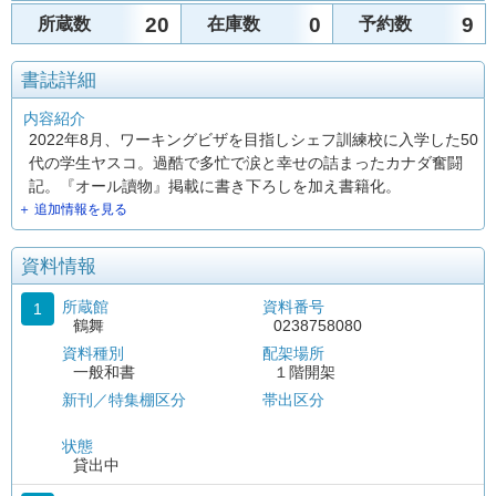
20
0
9
所蔵数
在庫数
予約数
書誌詳細
内容紹介
2022年8月、ワーキングビザを目指しシェフ訓練校に入学した50
代の学生ヤスコ。過酷で多忙で涙と幸せの詰まったカナダ奮闘
記。『オール讀物』掲載に書き下ろしを加え書籍化。
＋ 追加情報を見る
資料情報
所蔵館
資料番号
1
鶴舞
0238758080
資料種別
配架場所
一般和書
１階開架
新刊／特集棚区分
帯出区分
状態
貸出中