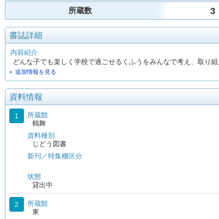
3
所蔵数
書誌詳細
内容紹介
どんな子でも楽しく学校で過ごせるくふうをみんなで考え、取り組
＋ 追加情報を見る
資料情報
所蔵館
1
鶴舞
資料種別
じどう図書
新刊／特集棚区分
状態
貸出中
所蔵館
2
東