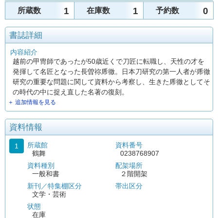
1
1
0
所蔵数
在庫数
予約数
書誌詳細
内容紹介
越前の甲冑師であったが50歳近くで刀匠に転職し、天性の才を
発揮して名匠となった長曽祢乕徹。日本刀研究の第一人者が乕徹
研究の重要な問題に関して資料から考察し、生きた乕徹としてそ
の時代の中に捉え直した名著の復刻。
＋ 追加情報を見る
資料情報
所蔵館
資料番号
1
鶴舞
0238768907
資料種別
配架場所
一般和書
２階開架
新刊／特集棚区分
帯出区分
文学・芸術
状態
在庫