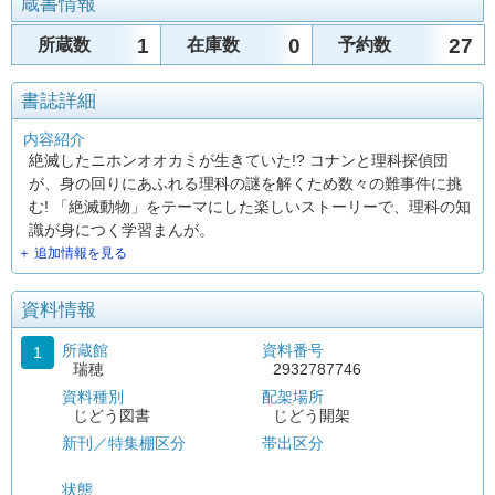
蔵書情報
1
0
27
所蔵数
在庫数
予約数
書誌詳細
内容紹介
絶滅したニホンオオカミが生きていた!? コナンと理科探偵団
が、身の回りにあふれる理科の謎を解くため数々の難事件に挑
む! 「絶滅動物」をテーマにした楽しいストーリーで、理科の知
識が身につく学習まんが。
＋ 追加情報を見る
資料情報
所蔵館
資料番号
1
瑞穂
2932787746
資料種別
配架場所
じどう図書
じどう開架
新刊／特集棚区分
帯出区分
状態