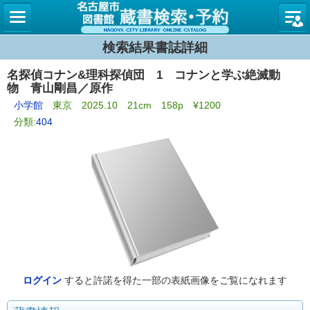
名古屋
検索結果書誌詳細
名探偵コナン&理科探偵団 1 コナンと学ぶ絶滅動
物 青山剛昌／原作
小学館
東京 2025.10 21cm 158p ¥1200
分類:
404
ログイン
すると許諾を得た一部の表紙画像をご覧になれます