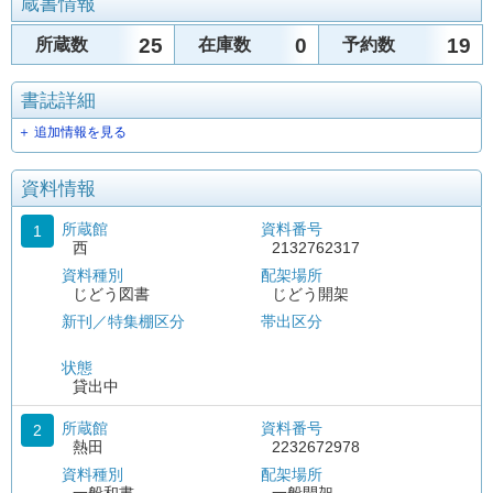
蔵書情報
25
0
19
所蔵数
在庫数
予約数
書誌詳細
＋ 追加情報を見る
資料情報
所蔵館
資料番号
1
西
2132762317
資料種別
配架場所
じどう図書
じどう開架
新刊／特集棚区分
帯出区分
状態
貸出中
所蔵館
資料番号
2
熱田
2232672978
資料種別
配架場所