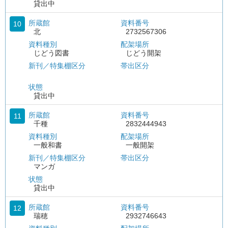
貸出中
所蔵館
資料番号
10
北
2732567306
資料種別
配架場所
じどう図書
じどう開架
新刊／特集棚区分
帯出区分
状態
貸出中
所蔵館
資料番号
11
千種
2832444943
資料種別
配架場所
一般和書
一般開架
新刊／特集棚区分
帯出区分
マンガ
状態
貸出中
所蔵館
資料番号
12
瑞穂
2932746643