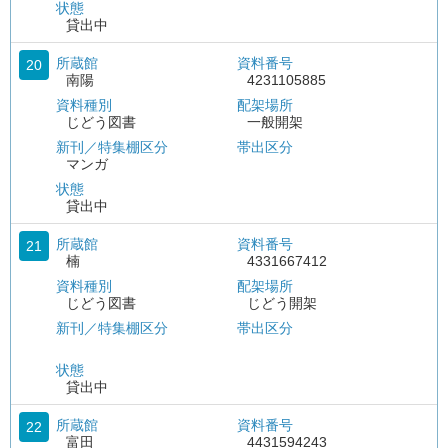
状態
貸出中
所蔵館
資料番号
20
南陽
4231105885
資料種別
配架場所
じどう図書
一般開架
新刊／特集棚区分
帯出区分
マンガ
状態
貸出中
所蔵館
資料番号
21
楠
4331667412
資料種別
配架場所
じどう図書
じどう開架
新刊／特集棚区分
帯出区分
状態
貸出中
所蔵館
資料番号
22
富田
4431594243