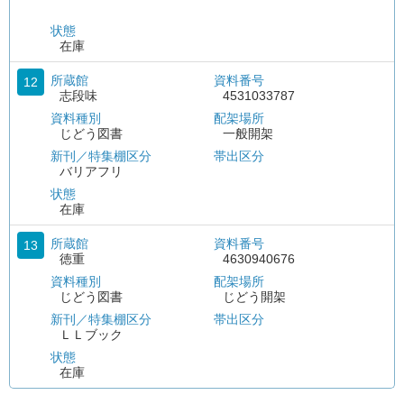
状態
在庫
所蔵館
資料番号
12
志段味
4531033787
資料種別
配架場所
じどう図書
一般開架
新刊／特集棚区分
帯出区分
バリアフリ
状態
在庫
所蔵館
資料番号
13
徳重
4630940676
資料種別
配架場所
じどう図書
じどう開架
新刊／特集棚区分
帯出区分
ＬＬブック
状態
在庫