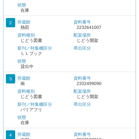
状態
在庫
所蔵館
資料番号
2
熱田
2232641007
資料種別
配架場所
じどう図書
じどう開架
新刊／特集棚区分
帯出区分
ＬＬブック
状態
貸出中
所蔵館
資料番号
3
南
2332499090
資料種別
配架場所
じどう図書
じどう開架
新刊／特集棚区分
帯出区分
バリアフリ
状態
在庫
所蔵館
資料番号
4