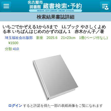
名古屋
検索結果書誌詳細
いちごでかぞえる1から5まで LLブック やさしくよめ
る本 いちばんはじめのかずのほん 1 赤木かん子／著
埼玉福祉会出版部
新座 2025.6 21×23cm 1冊(ページ付なし)
¥1500
分類:
410
ログイン
すると許諾を得た一部の表紙画像をご覧になれます