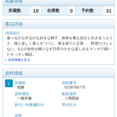
蔵書情報
18
0
31
所蔵数
在庫数
予約数
書誌詳細
内容紹介
食べるのも作るのも好きな鶴子、身体を整え自分と向き合うエリ
ナ、猫と楽しく暮らすつつじ、家を捨てた正香…。料理だけじゃ
ない。6人の女性が織りなす日常の小さな楽しみをマンガで描い
たキッチン物語。
＋ 追加情報を見る
資料情報
所蔵館
資料番号
1
鶴舞
0238765770
資料種別
配架場所
一般和書
１階開架
新刊／特集棚区分
帯出区分
状態