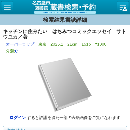
名古屋
検索結果書誌詳細
キッチンに住みたい はちみつコミックエッセイ サト
ウユカ／著
オーバーラップ
東京 2025.1 21cm 151p ¥1300
分類:
C
ログイン
すると許諾を得た一部の表紙画像をご覧になれます