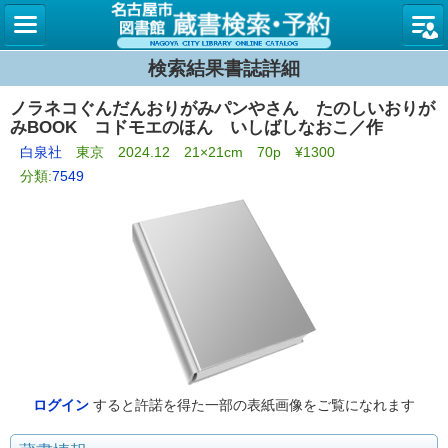
名古屋
検索結果書誌詳細
ノラネコぐんだんおりがみパンやさん たのしいおりが
みBOOK コドモエのほん いしばしなおこ／作
白泉社
東京 2024.12 21×21cm 70p ¥1300
分類:
7549
ログイン
すると許諾を得た一部の表紙画像をご覧になれます