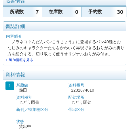
蔵書情報
7
0
30
所蔵数
在庫数
予約数
書誌詳細
内容紹介
「ノラネコぐんだんパンこうじょう」に登場するパン40種とお
なじみのキャラクターたちをかわいく再現できるおりがみの折り
方を紹介する。切り取って使うオリジナルおりがみ付き。
＋ 追加情報を見る
資料情報
所蔵館
資料番号
1
熱田
2232674610
資料種別
配架場所
じどう図書
じどう開架
新刊／特集棚区分
帯出区分
状態
貸出中