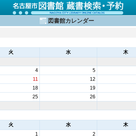
図書館カレンダー
火
水
木
4
5
11
12
18
19
25
26
火
水
木
1
2