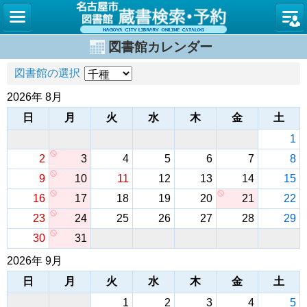
名古屋
図書館カレンダー
図書館の選択
2026年 8月
日
月
火
水
木
金
土
1
2
3
4
5
6
7
8
9
10
11
12
13
14
15
16
17
18
19
20
21
22
23
24
25
26
27
28
29
30
31
2026年 9月
日
月
火
水
木
金
土
1
2
3
4
5