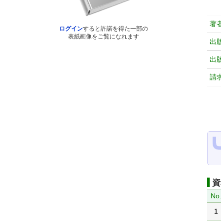
著
ログイン
すると許諾を得た一部の
表紙画像をご覧になれます
出
出
請
資
No
1