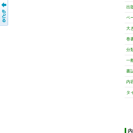
出
ペ
大
巻
分
一
書
内
タ
内