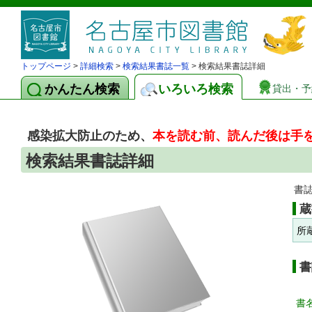
トップページ
>
詳細検索
>
検索結果書誌一覧
> 検索結果書誌詳細
かんたん検索
いろいろ検索
貸出・予
感染拡大防止のため、
本を読む前、読んだ後は手
検索結果書誌詳細
書
蔵
所
書
書