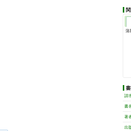
関
蒲
書
請
書
著
出