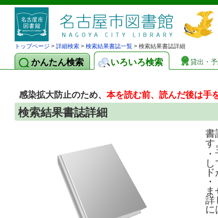
トップページ
>
詳細検索
>
検索結果書誌一覧
> 検索結果書誌詳細
かんたん検索
いろいろ検索
貸出・予
感染拡大防止のため、
本を読む前、読んだ後は手
検索結果書誌詳細
書
す
・
し
ド
・
ま
詳
に