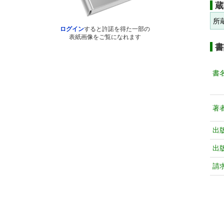
蔵
所
ログイン
すると許諾を得た一部の
表紙画像をご覧になれます
書
書
著
出
出
請