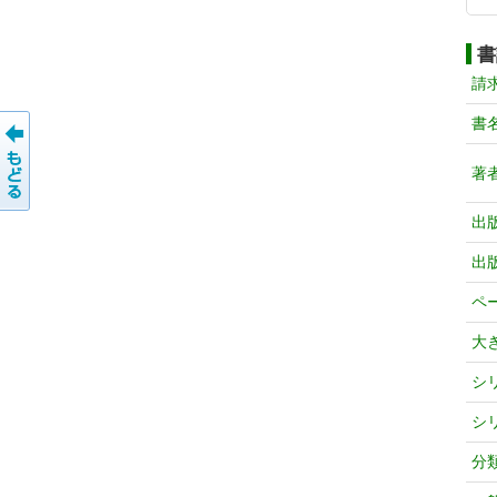
書
請
書
著
出
出
ペ
大
シ
シ
分