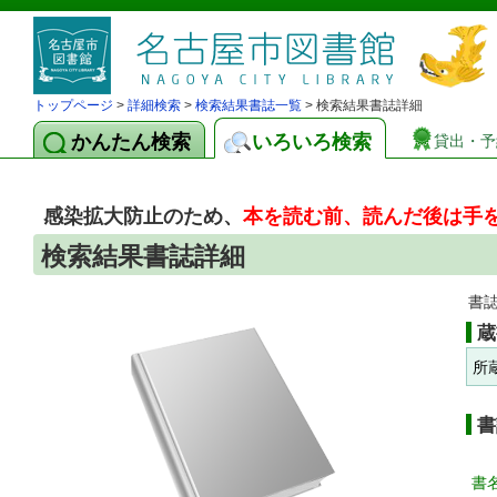
トップページ
>
詳細検索
>
検索結果書誌一覧
> 検索結果書誌詳細
かんたん検索
いろいろ検索
貸出・予
感染拡大防止のため、
本を読む前、読んだ後は手
検索結果書誌詳細
書
蔵
所
書
書