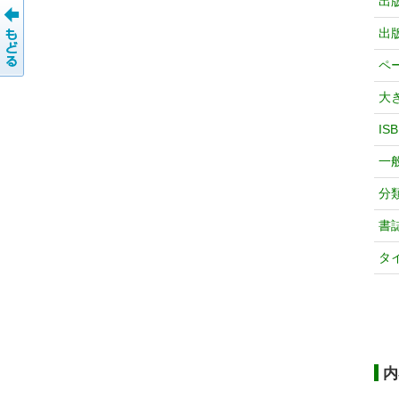
出
出
ペ
大
IS
一
分
書
タ
内