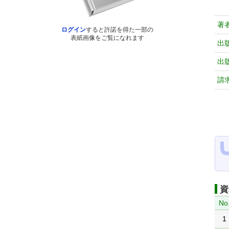
著
ログイン
すると許諾を得た一部の
表紙画像をご覧になれます
出
出
請
資
No
1