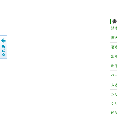
書
請
書
著
出
出
ペ
大
シ
シ
IS