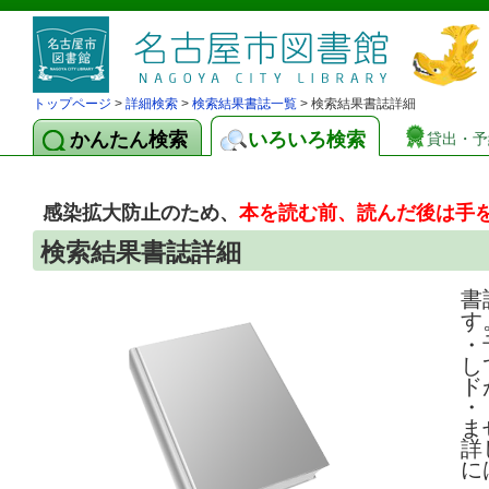
トップページ
>
詳細検索
>
検索結果書誌一覧
> 検索結果書誌詳細
かんたん検索
いろいろ検索
貸出・予
感染拡大防止のため、
本を読む前、読んだ後は手
検索結果書誌詳細
書
す
・
し
ド
・
ま
詳
に