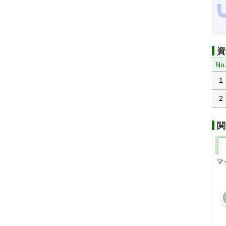
資
No
1
2
関
マ