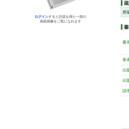
蔵
所
ログイン
すると許諾を得た一部の
表紙画像をご覧になれます
書
書
著
出
出
請