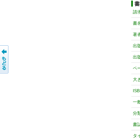
書
請
書
著
出
出
ペ
大
IS
一
分
書
タ