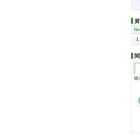
資
No
1
関
橋