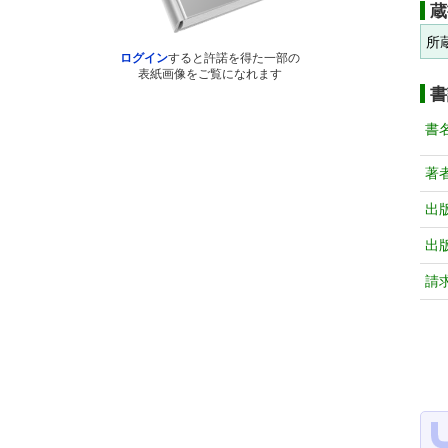
蔵
所
ログイン
すると許諾を得た一部の
表紙画像をご覧になれます
書
書
著
出
出
請