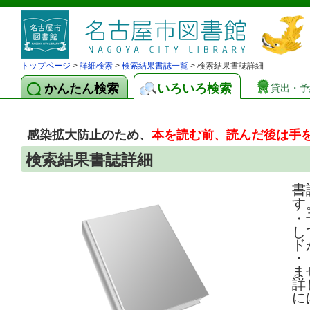
トップページ
>
詳細検索
>
検索結果書誌一覧
> 検索結果書誌詳細
かんたん検索
いろいろ検索
貸出・予
感染拡大防止のため、
本を読む前、読んだ後は手
検索結果書誌詳細
書
す
・
し
ド
・
ま
詳
に