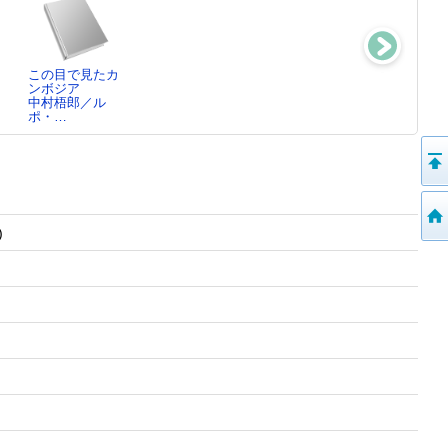
：
この目で見たカ
メソポタミアの
ンボジア
朝 ： 民衆の
中村梧郎／ル
イラク
ポ・…
中村梧郎／写真
)