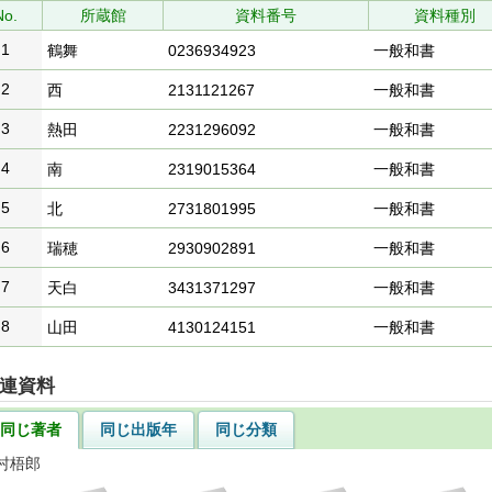
No.
所蔵館
資料番号
資料種別
1
鶴舞
0236934923
一般和書
2
西
2131121267
一般和書
3
熱田
2231296092
一般和書
4
南
2319015364
一般和書
5
北
2731801995
一般和書
6
瑞穂
2930902891
一般和書
7
天白
3431371297
一般和書
8
山田
4130124151
一般和書
連資料
同じ著者
同じ出版年
同じ分類
村梧郎