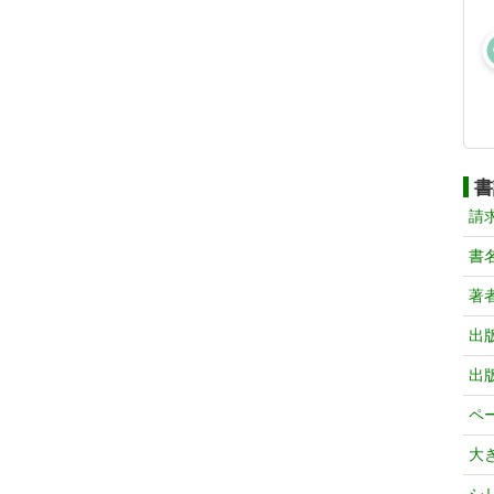
書
請
書
著
出
出
ペ
大