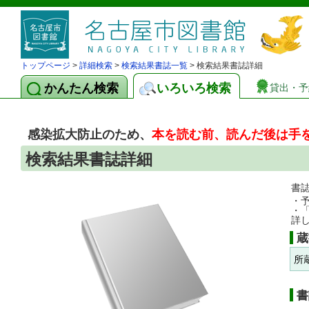
トップページ
>
詳細検索
>
検索結果書誌一覧
> 検索結果書誌詳細
かんたん検索
いろいろ検索
貸出・予
感染拡大防止のため、
本を読む前、読んだ後は手
検索結果書誌詳細
書
・
・
詳
蔵
所
書