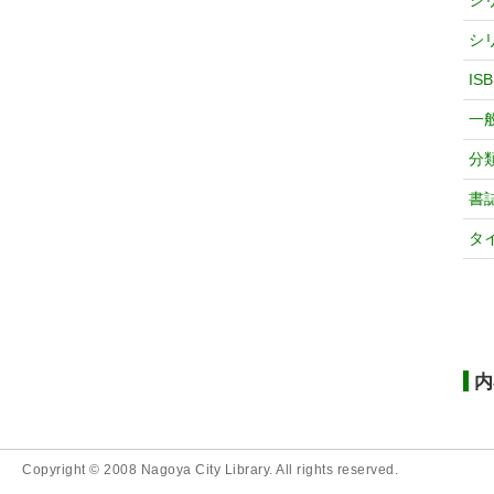
シ
シ
IS
一
分
書
タ
内
Copyright © 2008 Nagoya City Library. All rights reserved.