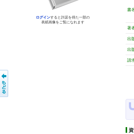
書
ログイン
すると許諾を得た一部の
表紙画像をご覧になれます
著
出
出
請
資