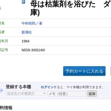
母は枯葉剤を浴びた ダ
名
庫)
者名
中村梧郎／著
版者
新潮社
版年月
1984
求記号
N559-3/00140/
登録する本棚
ログイン
すると、マイ本棚が利用できます。
料情報