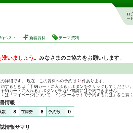
図書館 蔵書検索・予約システム
ロ
ー
約ベスト
新着資料
テーマ資料
を洗いましょう。
みなさまのご協力をお願いします。
0
誌の詳細です。 現在、この資料への予約は
件あります。
予約するときは「予約カートに入れる」ボタンをクリックしてください
「予約カートに入れる」ボタンが出ない書誌には予約できません。
しくは「マイページについて－インターネットで予約するには」をご覧
書情報
8
8
0
蔵数
在庫数
予約数
誌情報サマリ