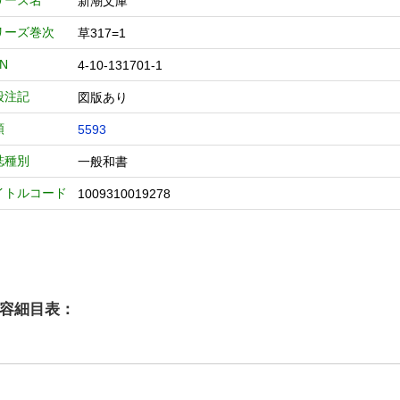
リーズ名
新潮文庫
リーズ巻次
草317=1
BN
4-10-131701-1
般注記
図版あり
類
5593
誌種別
一般和書
イトルコード
1009310019278
容細目表：