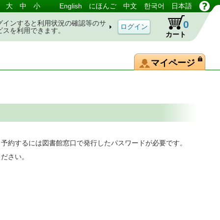
大
中
小
English
にほんご
中文
한국어
日本語
0
グインすると利用状況の確認等のサ
ビスを利用できます。
カート
マイページ
。予約するには図書館窓口で発行したパスワードが必要です。
ください。