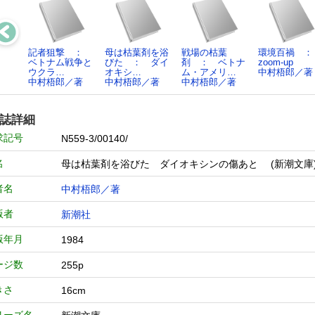
記者狙撃 ：
母は枯葉剤を浴
戦場の枯葉
環境百禍 
ベトナム戦争と
びた ： ダイ
剤 ： ベトナ
zoom‐up
ウクラ…
オキシ…
ム・アメリ…
中村梧郎／著
中村梧郎／著
中村梧郎／著
中村梧郎／著
誌詳細
求記号
N559-3/00140/
名
母は枯葉剤を浴びた ダイオキシンの傷あと (新潮文庫
者名
中村梧郎／著
版者
新潮社
版年月
1984
ージ数
255p
きさ
16cm