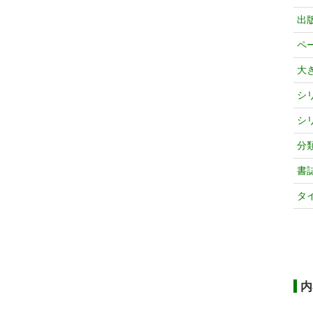
出
ペ
大
シ
シ
分
書
タ
内