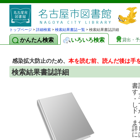
トップページ
>
詳細検索
>
検索結果書誌一覧
> 検索結果書誌詳細
かんたん検索
いろいろ検索
貸出・予
感染拡大防止のため、
本を読む前、読んだ後は手
検索結果書誌詳細
書
す
・
し
ド
・
ま
詳
に