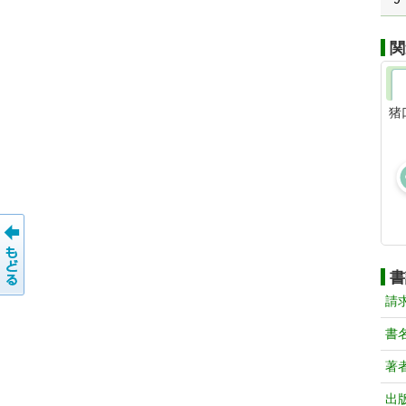
関
猪
書
請
書
著
出