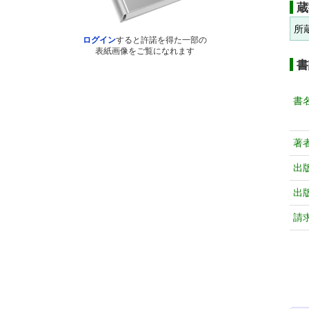
蔵
所
ログイン
すると許諾を得た一部の
表紙画像をご覧になれます
書
書
著
出
出
請