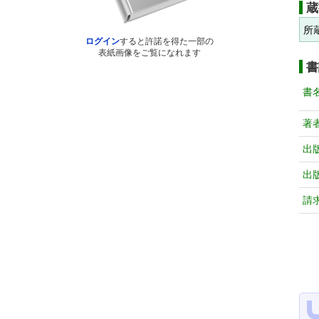
蔵
所
ログイン
すると許諾を得た一部の
表紙画像をご覧になれます
書
書
著
出
出
請