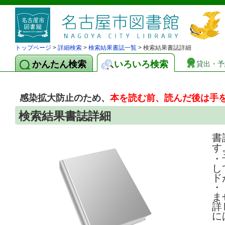
トップページ
>
詳細検索
>
検索結果書誌一覧
> 検索結果書誌詳細
かんたん検索
いろいろ検索
貸出・予
感染拡大防止のため、
本を読む前、読んだ後は手
検索結果書誌詳細
書
す
・
し
ド
・
ま
詳
に