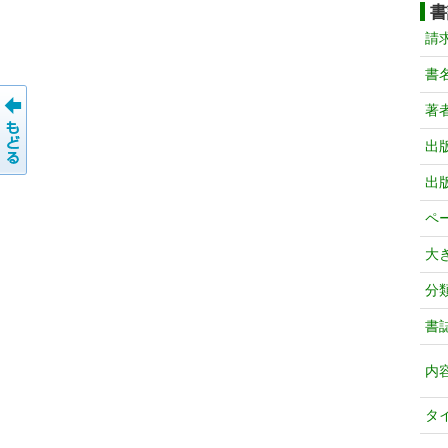
書
請
書
著
出
出
ペ
大
分
書
内
タ