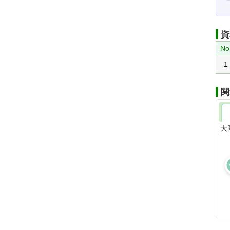
資
No
1
関
大