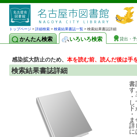
トップページ
>
詳細検索
>
検索結果書誌一覧
> 検索結果書誌詳細
かんたん検索
いろいろ検索
貸出・予
感染拡大防止のため、
本を読む前、読んだ後は手
検索結果書誌詳細
書
す
・
し
ド
・
ま
詳
に