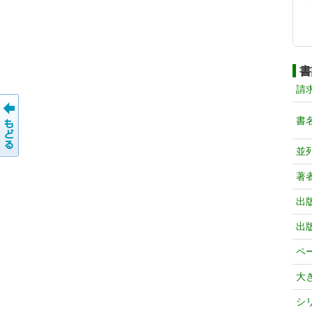
書
請
書
並
著
出
出
ペ
大
シ