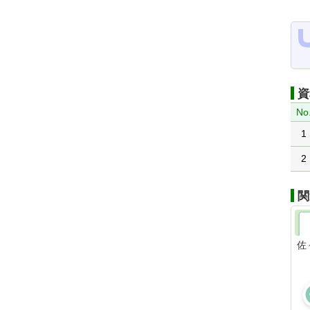
資
No
1
2
関
佐