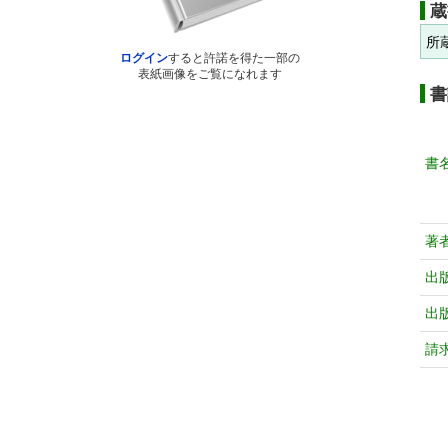
蔵
所
ログイン
すると許諾を得た一部の
表紙画像をご覧になれます
書
書
著
出
出
請