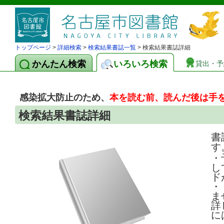
トップページ
>
詳細検索
>
検索結果書誌一覧
> 検索結果書誌詳細
かんたん検索
いろいろ検索
貸出・予
感染拡大防止のため、
本を読む前、読んだ後は手
検索結果書誌詳細
書
す
・
し
ド
・
ま
詳
に