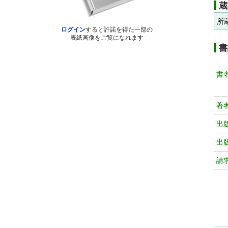
蔵
所
ログイン
すると許諾を得た一部の
表紙画像をご覧になれます
書
書
著
出
出
請