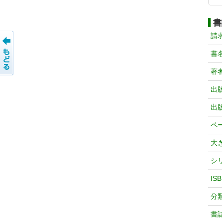
書
請
書
著
出
出
ペ
大
シ
IS
分
書