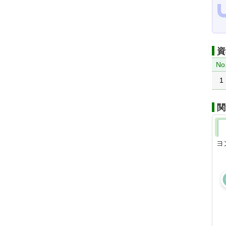
資
No
1
関
ヨ