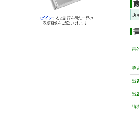
所
ログイン
すると許諾を得た一部の
表紙画像をご覧になれます
書
著
出
出
請