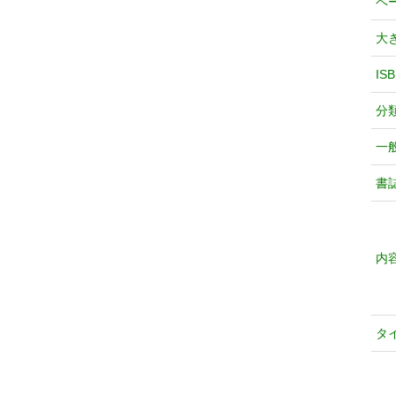
ペ
大
IS
分
一
書
内
タ