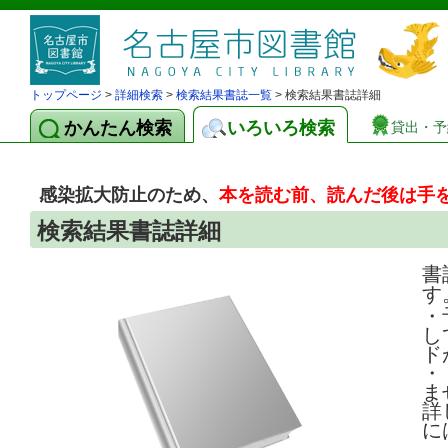
トップページ
>
詳細検索
>
検索結果書誌一覧
> 検索結果書誌詳細
かんたん検索
いろいろ検索
貸出・予
感染拡大防止のため、
本を読む前、読んだ後は手
検索結果書誌詳細
書
す
・
し
ド
・
ま
詳
に