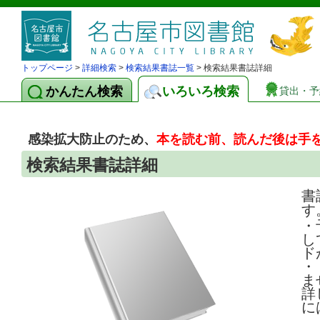
トップページ
>
詳細検索
>
検索結果書誌一覧
> 検索結果書誌詳細
かんたん検索
いろいろ検索
貸出・予
感染拡大防止のため、
本を読む前、読んだ後は手
検索結果書誌詳細
書
す
・
し
ド
・
ま
詳
に