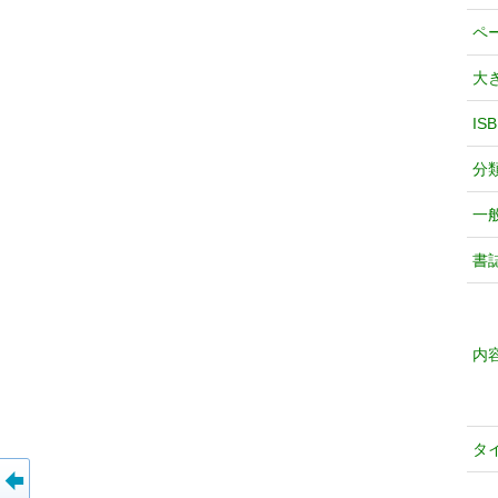
ペ
大
IS
分
一
書
内
タ