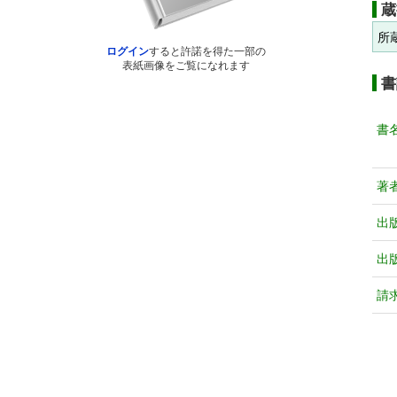
蔵
所
ログイン
すると許諾を得た一部の
表紙画像をご覧になれます
書
書
著
出
出
請