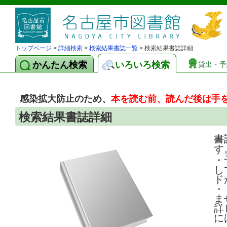
トップページ
>
詳細検索
>
検索結果書誌一覧
> 検索結果書誌詳細
かんたん検索
いろいろ検索
貸出・予
感染拡大防止のため、
本を読む前、読んだ後は手
検索結果書誌詳細
書
す
・
し
ド
・
ま
詳
に