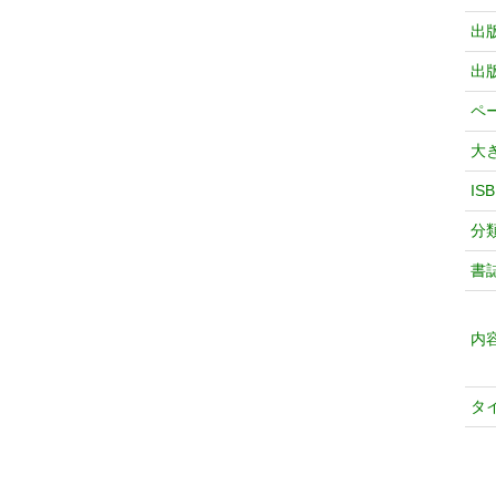
出
出
ペ
大
IS
分
書
内
タ