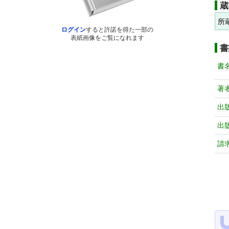
蔵
所
ログイン
すると許諾を得た一部の
表紙画像をご覧になれます
書
書
著
出
出
請