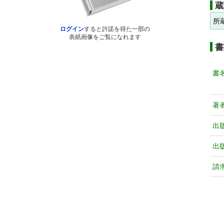
蔵
所
ログイン
すると許諾を得た一部の
表紙画像をご覧になれます
書
書
著
出
出
請