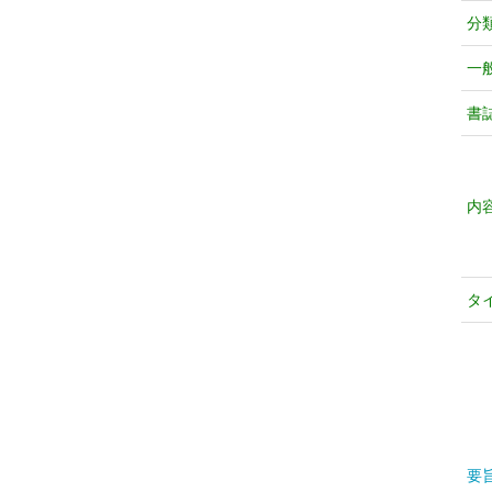
分
一
書
内
タ
要