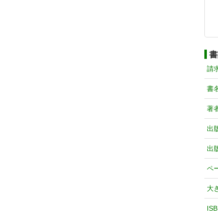
書
請
書
著
出
出
ペ
大
IS