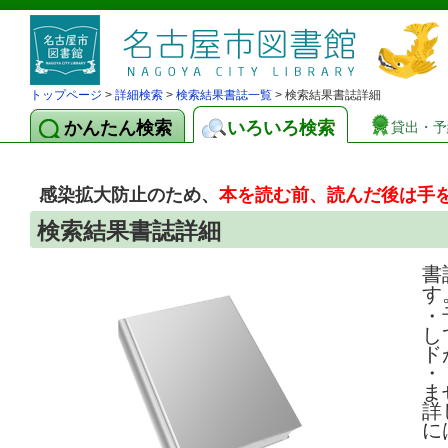
トップページ
>
詳細検索
>
検索結果書誌一覧
> 検索結果書誌詳細
かんたん検索
いろいろ検索
貸出・予
感染拡大防止のため、
本を読む前、読んだ後は手
検索結果書誌詳細
書
す
・
し
ド
・
ま
詳
に