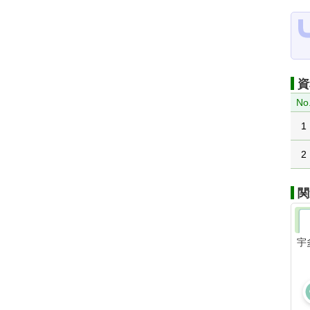
資
No
1
2
関
宇