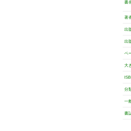
書
著
出
出
ペ
大
IS
分
一
書