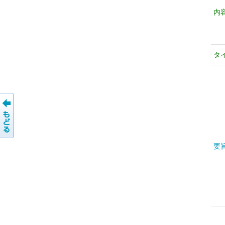
内
タ
要