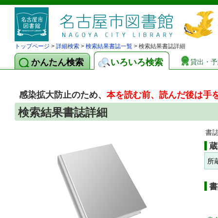
トップページ
>
詳細検索
>
検索結果書誌一覧
> 検索結果書誌詳細
かんたん検索
いろいろ検索
貸出・予
感染拡大防止のため、
本を読む前、読んだ後は手
検索結果書誌詳細
書
蔵
所
書