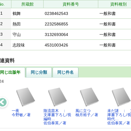
No.
所蔵館
資料番号
資料種別
1
鶴舞
0238462543
一般和書
2
熱田
2232586855
一般和書
3
守山
3132693064
一般和書
4
志段味
4531003426
一般和書
連資料
同じ出版年
同じ分類
同じ件名
24
一夜
陰流苗木 ：
風に立つ
未だ謎 ： 
今野敏／著
文庫書下ろし/長
柚月裕子／著
庫書下ろし/
編時…
時代…
佐伯泰英／著
佐伯泰英／著