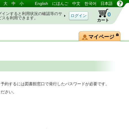
大
中
小
English
にほんご
中文
한국어
日本語
0
グインすると利用状況の確認等のサ
ビスを利用できます。
カート
マイページ
。予約するには図書館窓口で発行したパスワードが必要です。
ください。