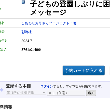
子どもの登園しぶりに困
名
メッセージ
者名
しあわせお母さんプロジェクト／著
版者
彩流社
版年月
2024.7
求記号
3761/01496/
登録する本棚
ログイン
すると、マイ本棚が利用できます。
料情報