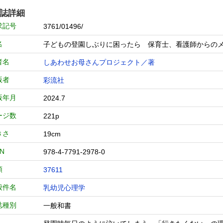
誌詳細
求記号
3761/01496/
名
子どもの登園しぶりに困ったら 保育士、看護師からの
者名
しあわせお母さんプロジェクト／著
版者
彩流社
版年月
2024.7
ージ数
221p
きさ
19cm
BN
978-4-7791-2978-0
類
37611
般件名
乳幼児心理学
誌種別
一般和書