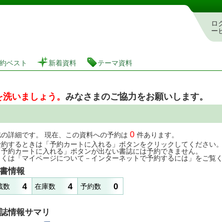
図書館 蔵書検索・予約システム
ロ
ー
約ベスト
新着資料
テーマ資料
を洗いましょう。
みなさまのご協力をお願いします。
0
誌の詳細です。 現在、この資料への予約は
件あります。
予約するときは「予約カートに入れる」ボタンをクリックしてください
「予約カートに入れる」ボタンが出ない書誌には予約できません。
しくは「マイページについて－インターネットで予約するには」をご覧
書情報
4
4
0
蔵数
在庫数
予約数
誌情報サマリ