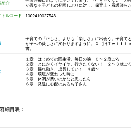
登園時毎日のように泣いてしまう、「行きたくない」の
容紹介
が異なる子どもの登園しぶりに対し、保育士・看護師ら
イトルコード
1002410027543
子育ての「正しさ」よりも「楽しさ」に出会う。子育て
旨
が子への愛しさに変わりますように。Ｘ（旧Ｔｗｉｔｔ
書。
１章 はじめての園生活、毎日の涙 ０〜２歳ごろ
２章 とにかくイヤイヤ、行きたくない！ ２〜３歳ご
３章 揺れ動き、成長していく ４歳〜
次
４章 環境が変わった時に
５章 体調が悪いのかなと思ったら
６章 発達に心配のあるお子さん
容細目表：