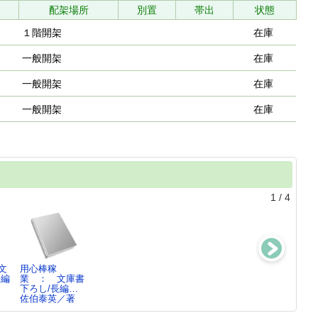
配架場所
別置
帯出
状態
１階開架
在庫
一般開架
在庫
一般開架
在庫
一般開架
在庫
1
/
4
文
用心棒稼
成瀬は信じた道
幾世の鈴 ：
クスノキの女神
長編
業 ： 文庫書
をいく
あきない世傳金
東野圭吾／著
下ろし/長編…
宮島未奈／著
と銀 …
佐伯泰英／著
高田郁／著