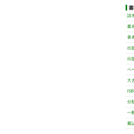
書
請
書
著
出
出
ペ
大
IS
分
一
書