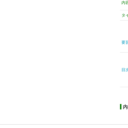
内
タ
要
目
内