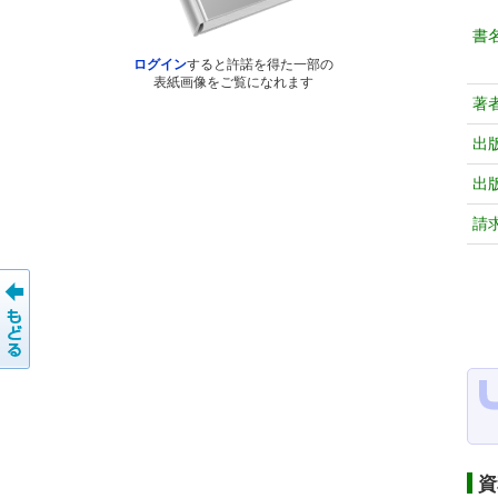
書
ログイン
すると許諾を得た一部の
表紙画像をご覧になれます
著
出
出
請
資