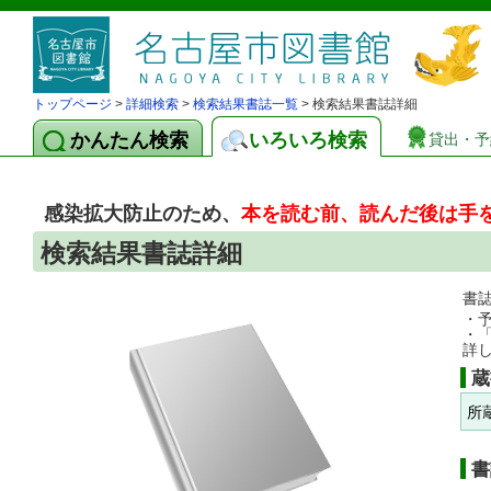
トップページ
>
詳細検索
>
検索結果書誌一覧
> 検索結果書誌詳細
かんたん検索
いろいろ検索
貸出・予
感染拡大防止のため、
本を読む前、読んだ後は手
検索結果書誌詳細
書
・
・
詳
蔵
所
書