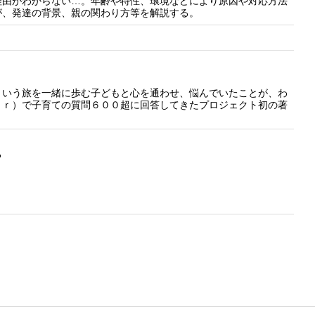
理由がわからない…。年齢や特性、環境などにより原因や対応方法
が、発達の背景、親の関わり方等を解説する。
という旅を一緒に歩む子どもと心を通わせ、悩んでいたことが、わ
ｅｒ）で子育ての質問６００超に回答してきたプロジェクト初の著
ろ