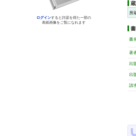
蔵
所
ログイン
すると許諾を得た一部の
表紙画像をご覧になれます
書
書
著
出
出
請