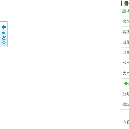
書
請
書
著
出
出
ペ
大
IS
分
書
内