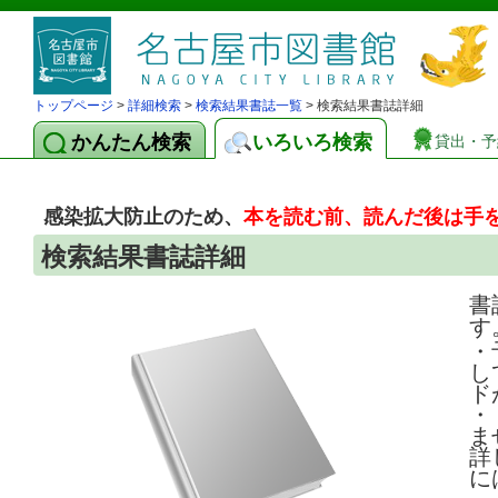
トップページ
>
詳細検索
>
検索結果書誌一覧
> 検索結果書誌詳細
かんたん検索
いろいろ検索
貸出・予
感染拡大防止のため、
本を読む前、読んだ後は手
検索結果書誌詳細
書
す
・
し
ド
・
ま
詳
に