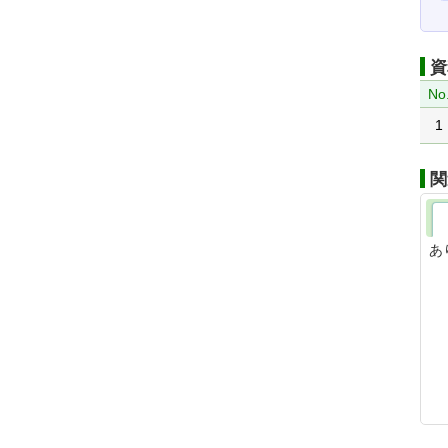
資
No
1
関
あ