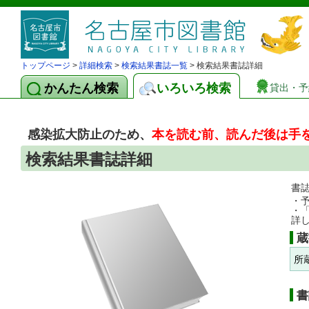
トップページ
>
詳細検索
>
検索結果書誌一覧
> 検索結果書誌詳細
かんたん検索
いろいろ検索
貸出・予
感染拡大防止のため、
本を読む前、読んだ後は手
検索結果書誌詳細
書
・
・
詳
蔵
所
書