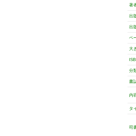
著
出
出
ペ
大
IS
分
書
内
タ
司