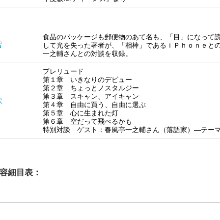
食品のパッケージも郵便物のあて名も、「目」になって
旨
して光を失った著者が、「相棒」であるｉＰｈｏｎｅと
一之輔さんとの対談を収録。
プレリュード
第１章 いきなりのデビュー
第２章 ちょっとノスタルジー
第３章 スキャン、アイキャン
次
第４章 自由に買う、自由に選ぶ
第５章 心に生まれた灯
第６章 空だって飛べるかも
特別対談 ゲスト：春風亭一之輔さん（落語家）―テー
容細目表：