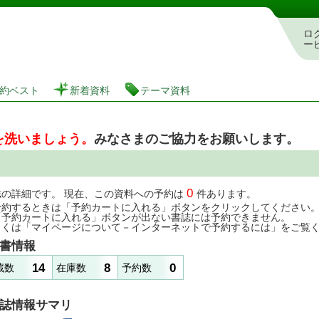
図書館 蔵書検索・予約システム
ロ
ー
約ベスト
新着資料
テーマ資料
を洗いましょう。
みなさまのご協力をお願いします。
0
誌の詳細です。 現在、この資料への予約は
件あります。
予約するときは「予約カートに入れる」ボタンをクリックしてください
「予約カートに入れる」ボタンが出ない書誌には予約できません。
しくは「マイページについて－インターネットで予約するには」をご覧
書情報
14
8
0
蔵数
在庫数
予約数
誌情報サマリ