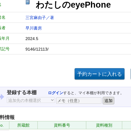
わたしのeyePhone
名
者名
三宮麻由子／著
版者
早川書房
版年月
2024.5
求記号
9146/12113/
登録する本棚
ログイン
すると、マイ本棚が利用できます。
料情報
o.
所蔵館
資料番号
資料種別