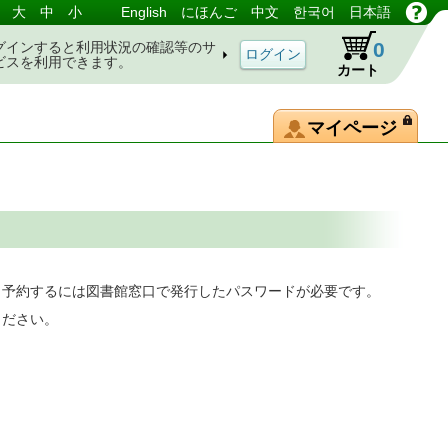
大
中
小
English
にほんご
中文
한국어
日本語
0
グインすると利用状況の確認等のサ
ビスを利用できます。
カート
マイページ
。予約するには図書館窓口で発行したパスワードが必要です。
ください。