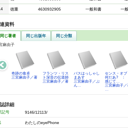
14
徳重
4630932905
一般和書
一
連資料
同じ著者
同じ出版年
同じ分類
宮麻由子
奇跡の食卓
フランツ・リス
バスはっしゃし
センス・オブ
三宮麻由子／著
ト深音の伝道師
まあす
何だあ? 
三宮麻由子／著
三宮麻由子／ぶ
感じて…
ん…
三宮麻由子／
…
誌詳細
求記号
9146/12113/
名
わたしのeyePhone