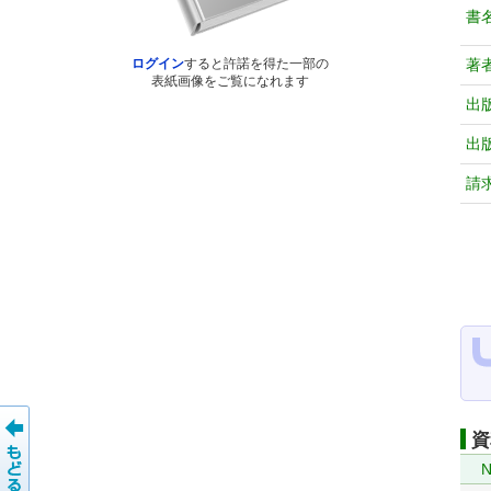
書
著
ログイン
すると許諾を得た一部の
表紙画像をご覧になれます
出
出
請
資
N