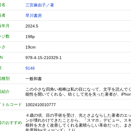
者名
三宮麻由子／著
版者
早川書房
版年月
2024.5
ージ数
198p
きさ
19cm
BN
978-4-15-210329-1
類
9146
誌種別
一般和書
この小さな四角い相棒は私の目になって、文字を読んで
容紹介
能性を開いてくれる-。幼くして光を失った著者が、iPh
イトルコード
1002410010777
４歳の頃、目の手術を受け、光とさよならした著者のエ
ンが壊れかけてきたことから、「スマホ」デビュー。ス
書のおすすめ
根幹を大きく改善してくれる素晴らしい革命だった。まさ
年度版forティーンズ』より