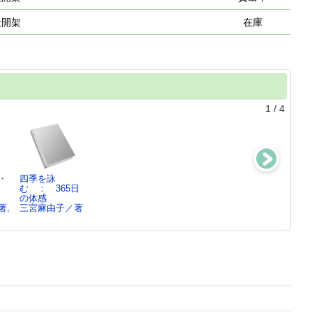
般開架
在庫
1
/
4
・
四季を詠
世界でただ一つ
おでこにピツッ
かぜフーホッホ
：
む ： 365日
の読書
三宮麻由子／ぶ
三宮麻由子／ぶ
の体感
三宮麻由子／著
ん…
ん…
著,
三宮麻由子／著