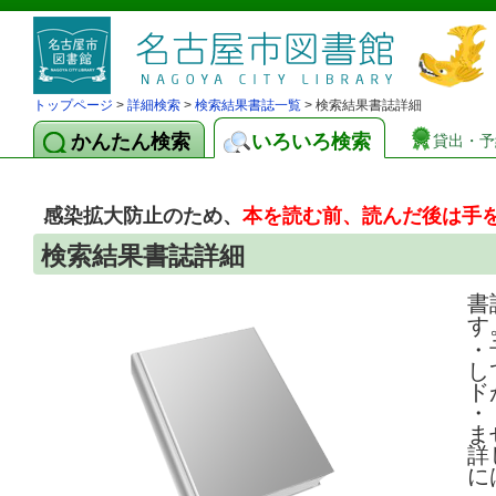
トップページ
>
詳細検索
>
検索結果書誌一覧
> 検索結果書誌詳細
かんたん検索
いろいろ検索
貸出・予
感染拡大防止のため、
本を読む前、読んだ後は手
検索結果書誌詳細
書
す
・
し
ド
・
ま
詳
に