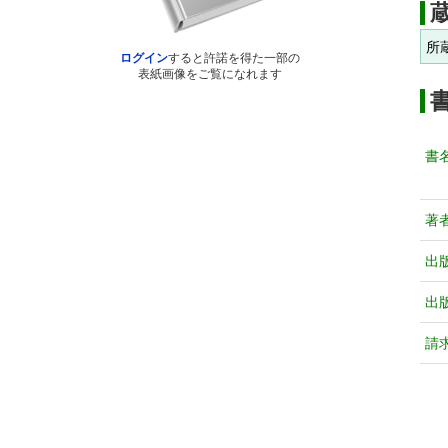
所
ログイン
すると許諾を得た一部の
表紙画像をご覧になれます
書
著
出
出
請