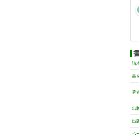
請
書
著
出
出
ペ