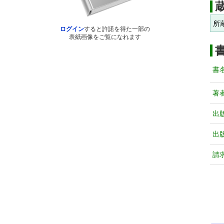
所
ログイン
すると許諾を得た一部の
表紙画像をご覧になれます
書
著
出
出
請