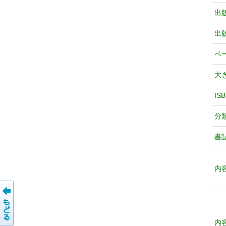
出
出
ペ
大
IS
分
書
内
内