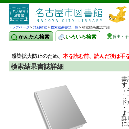
トップページ
>
詳細検索
>
検索結果書誌一覧
> 検索結果書誌詳細
かんたん検索
いろいろ検索
貸出・予
感染拡大防止のため、
本を読む前、読んだ後は手
検索結果書誌詳細
書
す
・
し
ド
・
ま
詳
に