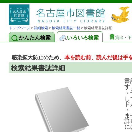
トップページ
>
詳細検索
>
検索結果書誌一覧
> 検索結果書誌詳細
かんたん検索
いろいろ検索
貸出・予
感染拡大防止のため、
本を読む前、読んだ後は手
検索結果書誌詳細
書
す
・
し
ド
・
ま
詳
に