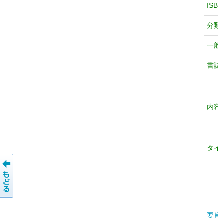
IS
分
一
書
内
タ
要