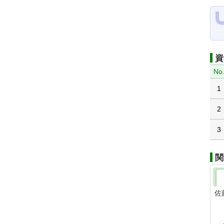
資
No
1
2
3
関
佐