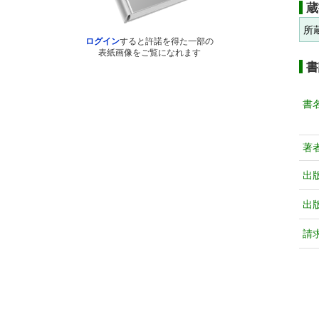
蔵
所
ログイン
すると許諾を得た一部の
表紙画像をご覧になれます
書
書
著
出
出
請