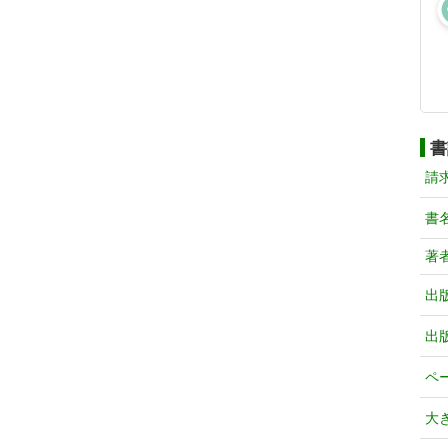
書
請
書
著
出
出
ペ
大