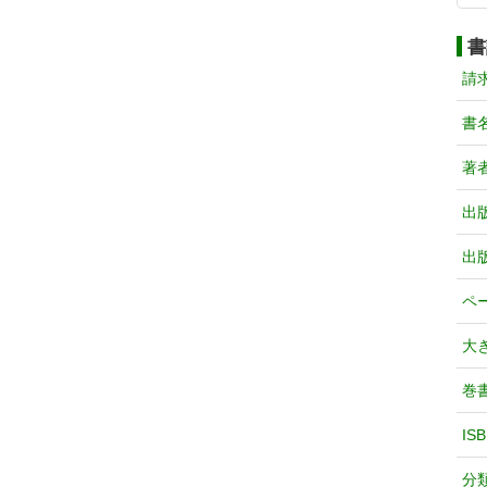
書
請
書
著
出
出
ペ
大
巻
IS
分