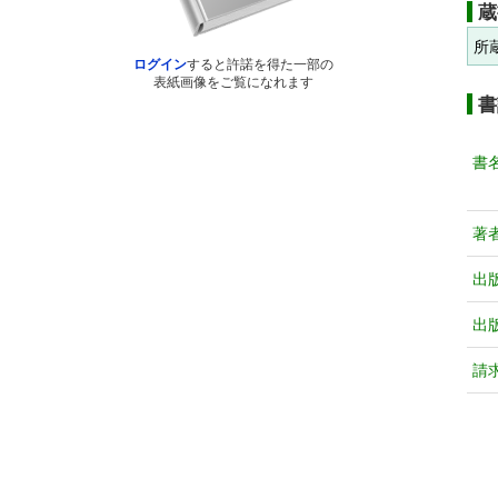
蔵
所
ログイン
すると許諾を得た一部の
表紙画像をご覧になれます
書
書
著
出
出
請