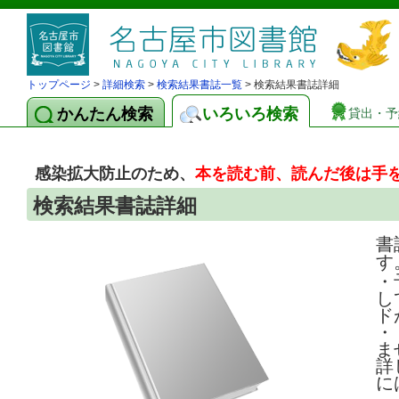
トップページ
>
詳細検索
>
検索結果書誌一覧
> 検索結果書誌詳細
かんたん検索
いろいろ検索
貸出・予
感染拡大防止のため、
本を読む前、読んだ後は手
検索結果書誌詳細
書
す
・
し
ド
・
ま
詳
に