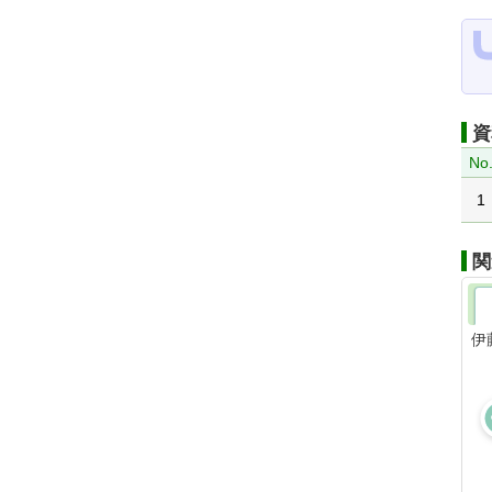
資
No
1
関
伊