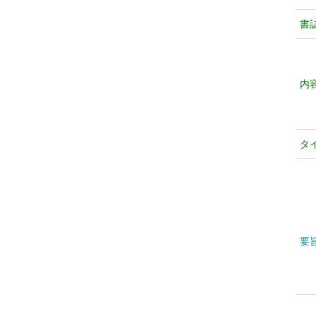
書
内
タ
要