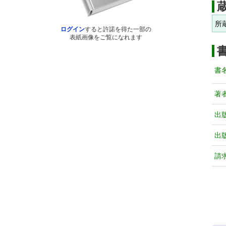
所
ログイン
すると許諾を得た一部の
表紙画像をご覧になれます
書
著
出
出
請