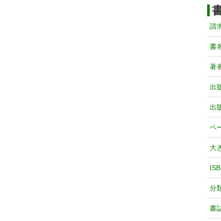
請
書
著
出
出
ペ
大
IS
分
書