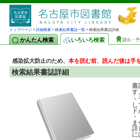
トップページ
>
詳細検索
>
検索結果書誌一覧
> 検索結果書誌詳細
かんたん検索
いろいろ検索
貸出・予
感染拡大防止のため、
本を読む前、読んだ後は手
検索結果書誌詳細
書
す
・
し
ド
・
ま
詳
に