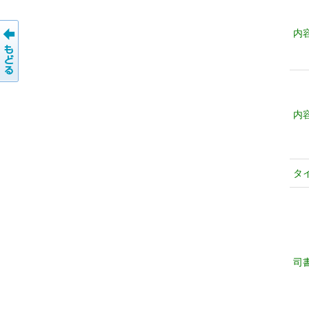
内
内
タ
司