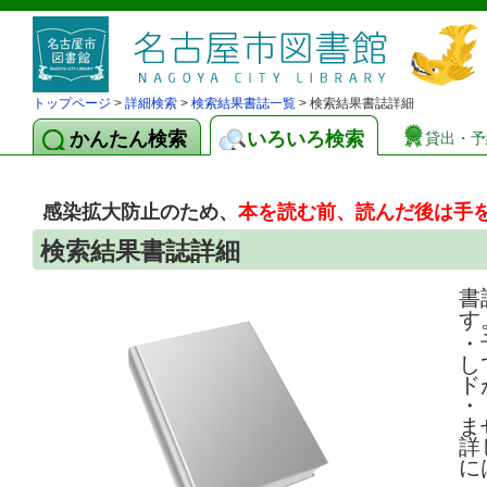
トップページ
>
詳細検索
>
検索結果書誌一覧
> 検索結果書誌詳細
かんたん検索
いろいろ検索
貸出・予
感染拡大防止のため、
本を読む前、読んだ後は手
検索結果書誌詳細
書
す
・
し
ド
・
ま
詳
に