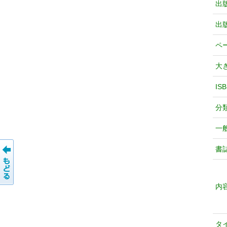
出
出
ペ
大
IS
分
一
書
内
タ