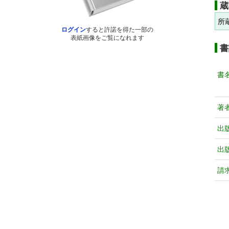
蔵
所
ログイン
すると許諾を得た一部の
表紙画像をご覧になれます
書
書
著
出
出
請