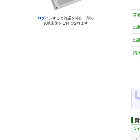
著
ログイン
すると許諾を得た一部の
表紙画像をご覧になれます
出
出
請
資
No
1