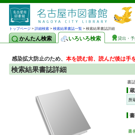
トップページ
>
詳細検索
>
検索結果書誌一覧
> 検索結果書誌詳細
かんたん検索
いろいろ検索
貸出・予
感染拡大防止のため、
本を読む前、読んだ後は手
検索結果書誌詳細
書
蔵
所
書
書