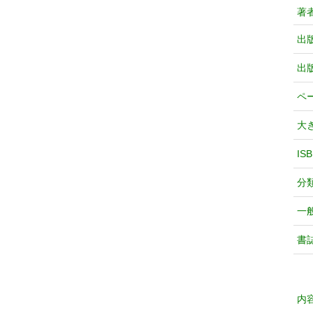
著
出
出
ペ
大
IS
分
一
書
内